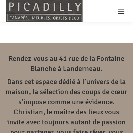
Rendez-vous au 41 rue de la Fontaine
Blanche à Landerneau.
Dans cet espace dédié à l’univers de la
maison, la sélection des coups de cœur
s’impose comme une évidence.
Christian, le maître des lieux vous
invite avec toujours autant de passion
pour partager, vous faire rêver, vous